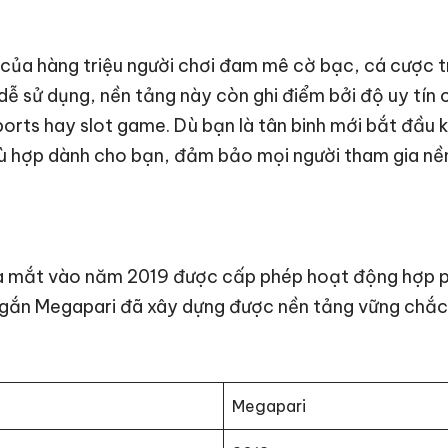
của hàng triệu người chơi đam mê cờ bạc, cá cược t
, dễ sử dụng, nền tảng này còn ghi điểm bởi độ uy tín
orts hay slot game. Dù bạn là tân binh mới bắt đầu 
ù hợp dành cho bạn, đảm bảo mọi người tham gia nền t
a mắt vào năm 2019 được cấp phép hoạt động hợp ph
gắn Megapari đã xây dựng được nền tảng vững chắc về
Megapari