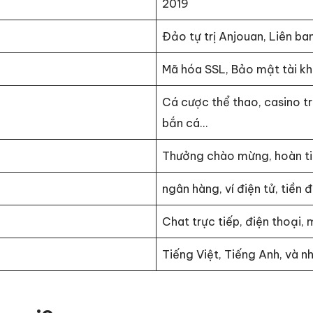
2019
Đảo tự trị Anjouan, Liên 
Mã hóa SSL, Bảo mật tài k
Cá cược thể thao, casino t
bắn cá…
Thưởng chào mừng, hoàn tiề
ngân hàng, ví điện tử, tiền đ
Chat trực tiếp, điện thoại,
Tiếng Việt, Tiếng Anh, và 