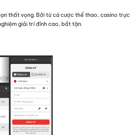
ạn thất vọng. Bởi từ cá cược thể thao, casino trực
hiệm giải trí đỉnh cao, bất tận.