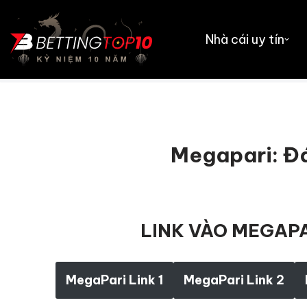
Chuyển
Nhà cái uy tín
tới
nội
dung
Megapari: Đá
LINK VÀO MEGAP
MegaPari
Link 1
MegaPari
Link 2