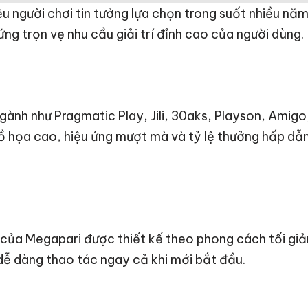
 người chơi tin tưởng lựa chọn trong suốt nhiều nă
ứng trọn vẹ nhu cầu giải trí đỉnh cao của người dùng.
 ngành như Pragmatic Play, Jili, 30aks, Playson, Ami
 họa cao, hiệu ứng mượt mà và tỷ lệ thưởng hấp dẫn,
 của Megapari được thiết kế theo phong cách tối giản
ễ dàng thao tác ngay cả khi mới bắt đầu.