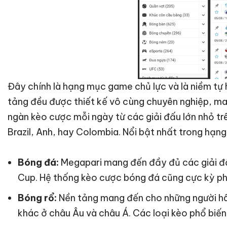
Đây chính là hạng mục game chủ lực và là niềm tự 
tảng đều được thiết kế vô cùng chuyên nghiệp, ma
ngàn kèo cược mỗi ngày từ các giải đấu lớn nhỏ tr
Brazil, Anh, hay Colombia. Nổi bật nhất trong hạn
Bóng đá:
Megapari mang đến đầy đủ các giải đấ
Cup. Hệ thống kèo cược bóng đá cũng cực kỳ pho
Bóng rổ:
Nền tảng mang đến cho những người hâm
khác ở châu Âu và châu Á. Các loại kèo phổ bi