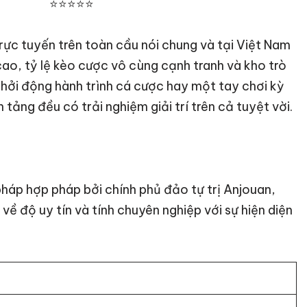
⭐⭐⭐⭐⭐
rực tuyến trên toàn cầu nói chung và tại Việt Nam
 cao, tỷ lệ kèo cược vô cùng cạnh tranh và kho trò
khởi động hành trình cá cược hay một tay chơi kỳ
ảng đều có trải nghiệm giải trí trên cả tuyệt vời.
áp hợp pháp bởi chính phủ đảo tự trị Anjouan,
 độ uy tín và tính chuyên nghiệp với sự hiện diện