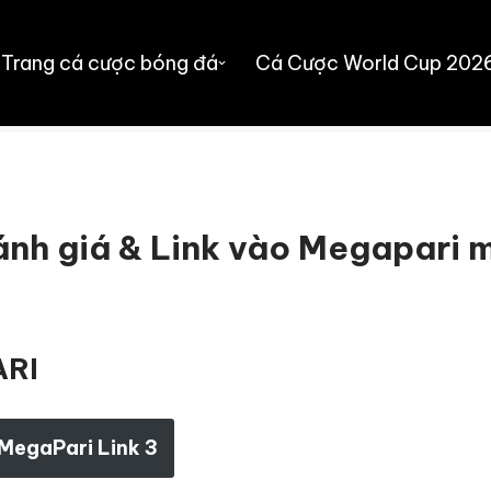
Trang cá cược bóng đá
Cá Cược World Cup 202
nh giá & Link vào Megapari 
ARI
MegaPari
Link 3