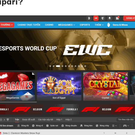
apari?