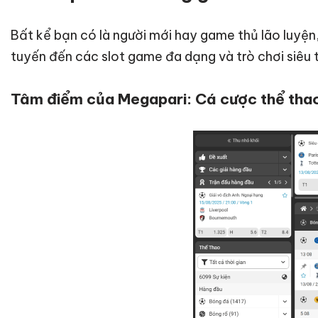
Bất kể bạn có là người mới hay game thủ lão luyện
tuyến đến các slot game đa dạng và trò chơi siêu t
Tâm điểm của Megapari: Cá cược thể tha