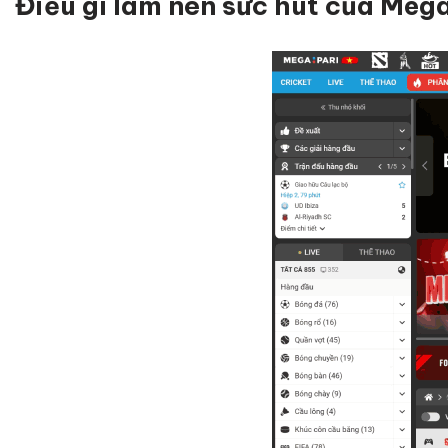
Điều gì làm nên sức hút của Meg