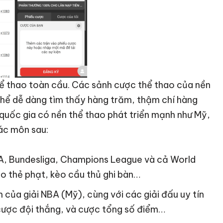
thể thao toàn cầu. Các sảnh cược thể thao của nền
thể dễ dàng tìm thấy hàng trăm, thậm chí hàng
 quốc gia có nền thể thao phát triển mạnh như Mỹ,
các môn sau:
 A, Bundesliga, Champions League và cả World
o thẻ phạt, kèo cầu thủ ghi bàn…
của giải NBA (Mỹ), cùng với các giải đấu uy tín
cược đội thắng, và cược tổng số điểm…