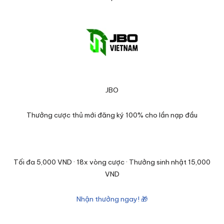
JBO
Thưởng cược thủ mới đăng ký
100%
cho lần nạp đầu
Tối đa 5,000 VND · 18x vòng cược · Thưởng sinh nhật 15,000
VND
Nhận thưởng ngay! 🎁