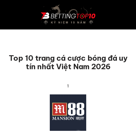
Chuyển
tới
nội
dung
Top 10 trang cá cược bóng đá uy
tín nhất Việt Nam 2026
1