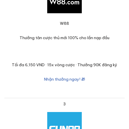
W88
Thưởng tân cược thủ mới
100%
cho lần nạp đầu
Tối đa 6,150 VND · 15x vòng cược · Thưởng 90K đăng ký
Nhận thưởng ngay! 🎁
3