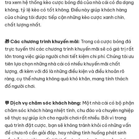
tra xem hệ thống kèo cược bóng đá của nhà cái có đa dạng
không, tỷ lệ kèo có tốt không. Điều này giúp khách hàng
của chúng tôi được tiếp cận những kèo cược xanh chín,
chất lượng nhất.
🎁 Các chương trình khuyến mãi:
Trong cá cược bóng đá
trực tuyến thì các chương trình khuyến mãi sẽ có giá trị rất
lớn trong việc giúp người chơi tiết kiệm chi phí. Chúng tôi ưu
tiên lựa chọn những nhà cái có nhiều khuyến mãi chất
lượng, đi kèm với đó là những điều kiện và điều khoản rõ
ràng, cụ thể nhưng không quá khó khăn, mang tính thách
đố người chơi.
💬 Dịch vụ chăm sóc khách hàng:
Một nhà cái có bộ phận
chăm sóc khách hàng nhiệt tình, chu đáo và chuyên nghiệp
sẽ thực sự giúp ích cho người chơi rất nhiều. Bởi vì trong
quá trình đặt cược, bạn sẽ không tránh khỏi có những vấn
đề chưa rõ cần giải đáp, hay những tình huống phát sinh