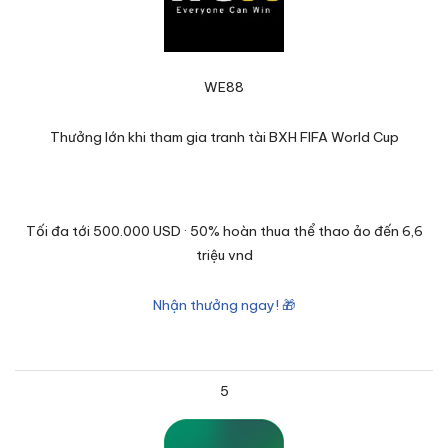
WE88
Thưởng lớn khi tham gia tranh tài BXH FIFA World Cup
Tối đa tới 500.000 USD · 50% hoàn thua thể thao ảo đến 6,6
triệu vnd
Nhận thưởng ngay! 🎁
5