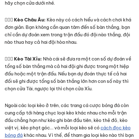
hãy chọn cửa dưới nhé.
🏃🏻‍♂️ Kèo Châu Âu:
Kèo này có cách hiểu và cách chơi khá
đơn giản. Bạn không cần quan tâm đến số bàn thắng, bạn
chỉ cần dự đoán xem trong trận đấu đó đội nào thắng, đội
nào thua hay cả hai đội hòa nhau.
🏃🏻‍♂️ Kèo Tài Xỉu:
Nhà cái sẽ đưa ra một con số dự đoán về
tổng số bàn thắng mà cả hai đội ghi được trong một hiệp
đấu hoặc một trận đấu. Nếu bạn dự đoán thực tế cả hai
đối sẽ ghi được tổng số bàn thắng lớn hơn con số này thì
chọn cửa Tài, ngược lại thì chọn cửa Xỉu.
Ngoài các loại kèo ở trên, các trang cá cược bóng đá còn
cung cấp tới hàng chục loại kèo khác nhau cho mỗi trận
đấu chẳng hạn như kèo ghi bàn đầu tiên, kèo thẻ đỏ, kèo
việt vị, kèo phạt góc… và mỗi loại kèo sẽ có
cách đọc kèo
bóng đá
khác nhau. Vì thế, để tham gia loại kèo nào thì bạn