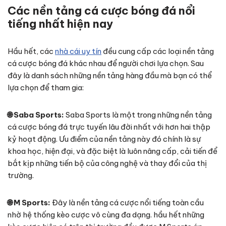
Các nền tảng cá cược bóng đá nổi
tiếng nhất hiện nay
Hầu hết, các
nhà cái uy tín
đều cung cấp các loại nền tảng
cá cược bóng đá khác nhau để người chơi lựa chọn. Sau
đây là danh sách những nền tảng hàng đầu mà bạn có thể
lựa chọn để tham gia:
🌐 Saba Sports:
Saba Sports là một trong những nền tảng
cá cược bóng đá trực tuyến lâu đời nhất với hơn hai thập
kỷ hoạt động. Ưu điểm của nền tảng này đó chính là sự
khoa học, hiện đại, và đặc biệt là luôn nâng cấp, cải tiến để
bắt kịp những tiến bộ của công nghệ và thay đổi của thị
trường.
🌐 M Sports:
Đây là nền tảng cá cược nổi tiếng toàn cầu
nhờ hệ thống kèo cược vô cùng đa dạng. hầu hết những