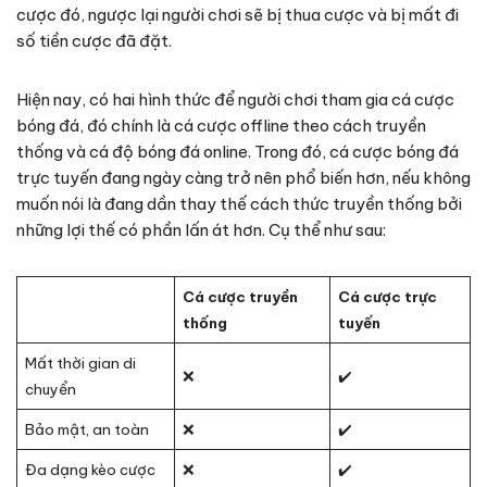
cược đó, ngược lại người chơi sẽ bị thua cược và bị mất đi
số tiền cược đã đặt.
Hiện nay, có hai hình thức để người chơi tham gia cá cược
bóng đá, đó chính là cá cược offline theo cách truyền
thống và cá độ bóng đá online. Trong đó, cá cược bóng đá
trực tuyến đang ngày càng trở nên phổ biến hơn, nếu không
muốn nói là đang dần thay thế cách thức truyền thống bởi
những lợi thế có phần lấn át hơn. Cụ thể như sau:
Cá cược truyền
Cá cược trực
thống
tuyến
Mất thời gian di
❌
✔️
chuyển
Bảo mật, an toàn
❌
✔️
Đa dạng kèo cược
❌
✔️