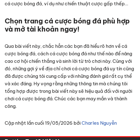
cá cược bóng đá, ví dụ như chiến thuật cược gấp thếp…
Chọn trang cá cược bóng đá phù hợp
và mở tài khoản ngay!
Qua bài viết này, chắc hẳn các bạn đã hiểu rõ hơn về cá
cược bóng đá, cách cá cược bóng đá như thế nào để nâng
cao cơ hội chiến thắng và sinh lời từ trò chơi này. Cùng với
đó, những gợi ý về địa chỉ chơi cá cược bóng đá uy tín cũng
đã được chúng tôi cung cấp với những đánh giá rất cụ thể
và xác đáng. Hy vọng rằng những thông tin mà chúng tôi
tổng hợp được trong bài viết này sẽ hiệu quả đối với người
chơi cá cược bóng đá. Chúc các bạn may mắn và thành
công.
Cập nhật lần cuối 19/05/2026 bởi
Charles Nguyễn