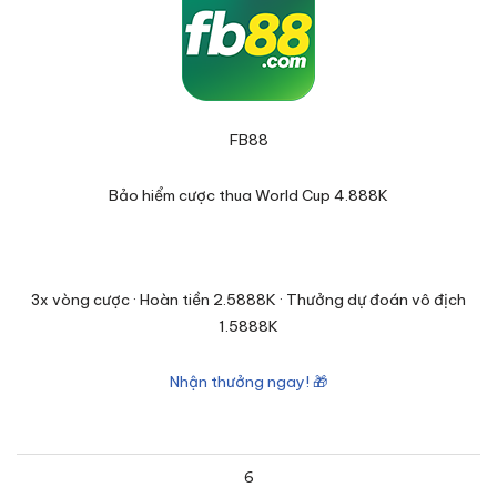
FB88
Bảo hiểm cược thua World Cup
4.888K
3x vòng cược · Hoàn tiền 2.5888K · Thưởng dự đoán vô địch
1.5888K
Nhận thưởng ngay! 🎁
6