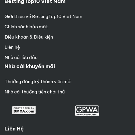
BettingTop10 Việt Nam
Giới thiệu về BettingTop10 Việt Nam
Chính sách bảo mật
Điều khoản & Điều kiện
Liên hệ
Nhà cái lừa đảo
Nhà cái khuyến mãi
Thưởng đăng ký thành viên mới
Nhà cái thưởng tiền chơi thử
Liên Hệ