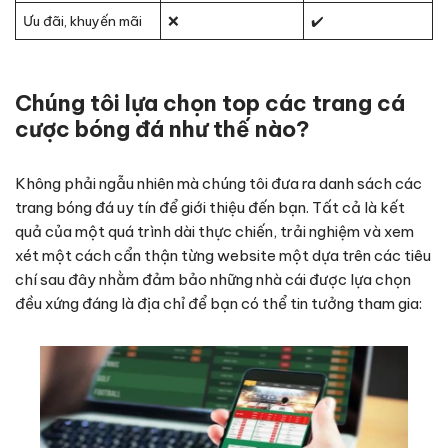
Ưu đãi, khuyến mãi
❌
✔️
Chúng tôi lựa chọn top các trang cá
cược bóng đá như thế nào?
Không phải ngẫu nhiên mà chúng tôi đưa ra danh sách các
trang bóng đá uy tín để giới thiệu đến bạn. Tất cả là kết
quả của một quá trình dài thực chiến, trải nghiệm và xem
xét một cách cẩn thận từng website một dựa trên các tiêu
chí sau đây nhằm đảm bảo những nhà cái được lựa chọn
đều xứng đáng là địa chỉ để bạn có thể tin tưởng tham gia: